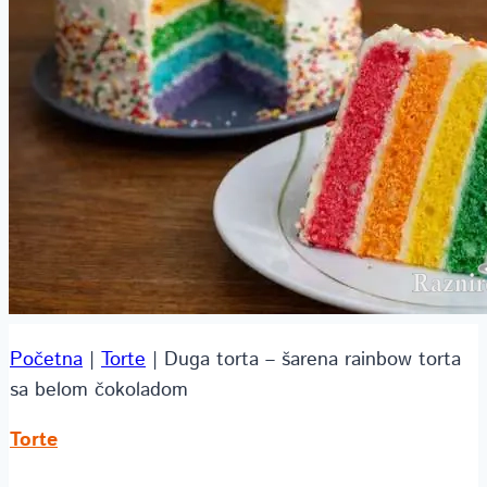
Početna
|
Torte
|
Duga torta – šarena rainbow torta
sa belom čokoladom
Torte