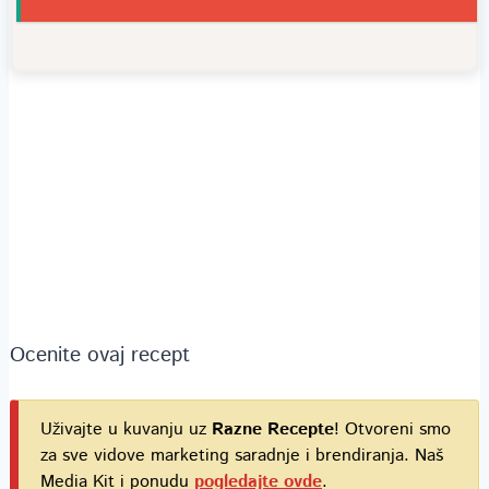
Ocenite ovaj recept
Uživajte u kuvanju uz
Razne Recepte
! Otvoreni smo
za sve vidove marketing saradnje i brendiranja. Naš
Media Kit i ponudu
pogledajte ovde
.