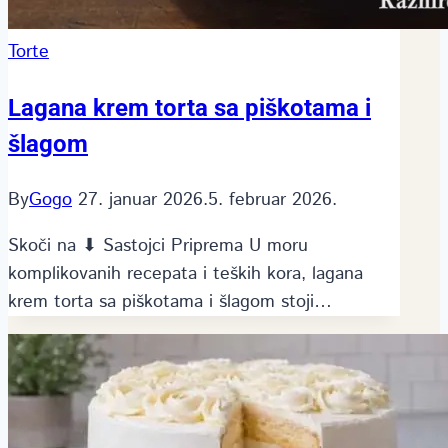
Torte
Lagana krem torta sa piškotama i
šlagom
By
Gogo
27. januar 2026.
5. februar 2026.
Skoči na ⬇ Sastojci Priprema U moru
komplikovanih recepata i teških kora, lagana
krem torta sa piškotama i šlagom stoji…