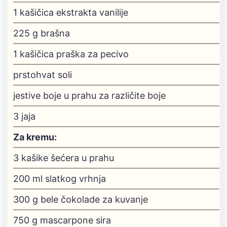
1
kašičica ekstrakta vanilije
225
g
brašna
1
kašičica praška za pecivo
prstohvat soli
jestive boje u prahu
za različite boje
3
jaja
Za kremu:
3
kašike šećera u prahu
200
ml
slatkog vrhnja
300
g
bele čokolade za kuvanje
750
g
mascarpone sira