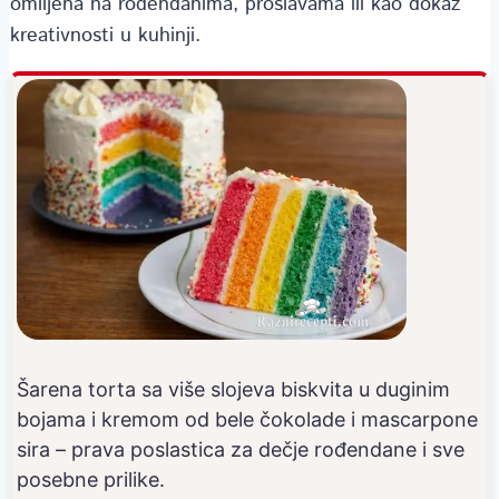
omiljena na rođendanima, proslavama ili kao dokaz
kreativnosti u kuhinji.
Šarena torta sa više slojeva biskvita u duginim
bojama i kremom od bele čokolade i mascarpone
sira – prava poslastica za dečje rođendane i sve
posebne prilike.