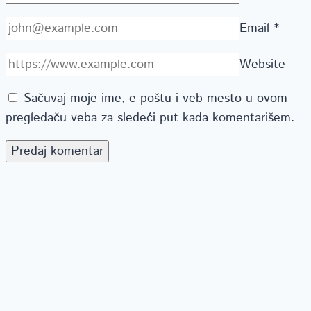
Email
*
Website
Sačuvaj moje ime, e-poštu i veb mesto u ovom
pregledaču veba za sledeći put kada komentarišem.