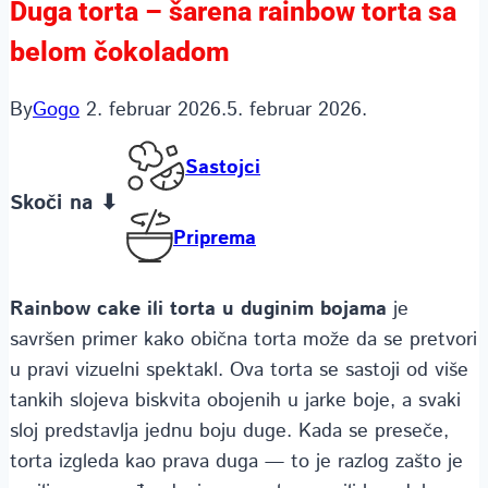
Duga torta – šarena rainbow torta sa
belom čokoladom
By
Gogo
2. februar 2026.
5. februar 2026.
Sastojci
Skoči na ⬇
Priprema
Rainbow cake ili torta u duginim bojama
je
savršen primer kako obična torta može da se pretvori
u pravi vizuelni spektakl. Ova torta se sastoji od više
tankih slojeva biskvita obojenih u jarke boje, a svaki
sloj predstavlja jednu boju duge. Kada se preseče,
torta izgleda kao prava duga — to je razlog zašto je