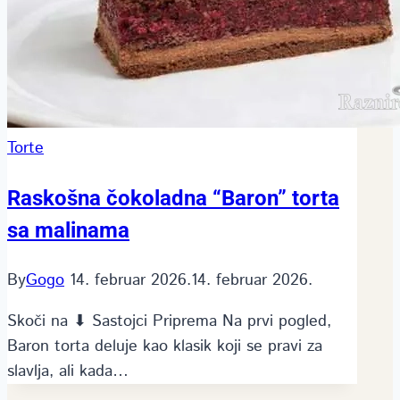
Torte
Raskošna čokoladna “Baron” torta
sa malinama
By
Gogo
14. februar 2026.
14. februar 2026.
Skoči na ⬇ Sastojci Priprema Na prvi pogled,
Baron torta deluje kao klasik koji se pravi za
slavlja, ali kada…