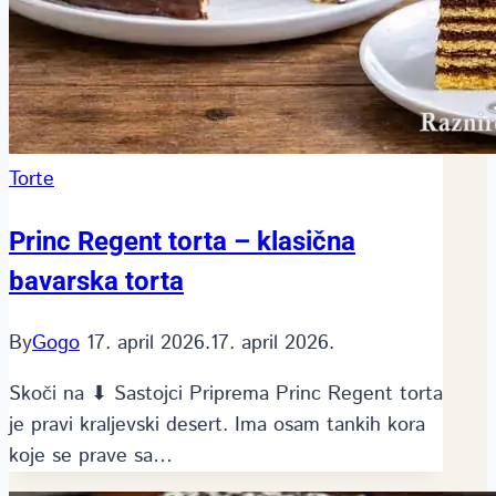
Torte
Princ Regent torta – klasična
bavarska torta
By
Gogo
17. april 2026.
17. april 2026.
Skoči na ⬇ Sastojci Priprema Princ Regent torta
je pravi kraljevski desert. Ima osam tankih kora
koje se prave sa…