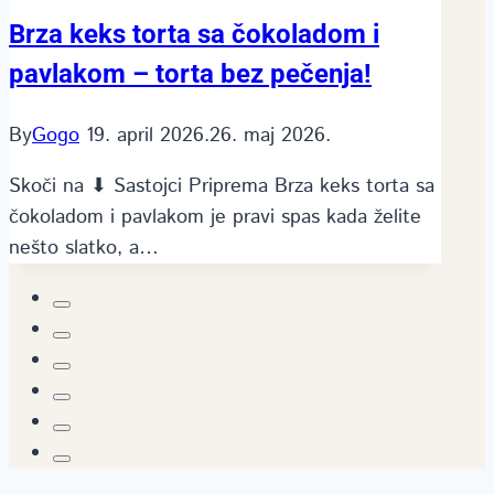
Brza keks torta sa čokoladom i
pavlakom – torta bez pečenja!
By
Gogo
19. april 2026.
26. maj 2026.
Skoči na ⬇ Sastojci Priprema Brza keks torta sa
čokoladom i pavlakom je pravi spas kada želite
nešto slatko, a…