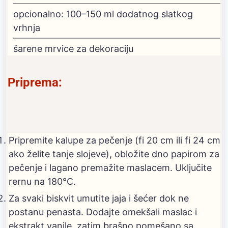
opcionalno: 100–150 ml dodatnog slatkog
vrhnja
šarene mrvice za dekoraciju
Priprema:
Pripremite kalupe za pečenje (fi 20 cm ili fi 24 cm
ako želite tanje slojeve), obložite dno papirom za
pečenje i lagano premažite maslacem. Uključite
rernu na 180°C.
Za svaki biskvit umutite jaja i šećer dok ne
postanu penasta. Dodajte omekšali maslac i
ekstrakt vanile, zatim brašno pomešano sa