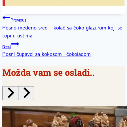
Kretanje
Previous
Posno medeno srce – kolač sa čoko glazurom koji se
članka
topi u ustima
Next
Posni čupavci sa kokosom i čokoladom
Možda vam se osladi..