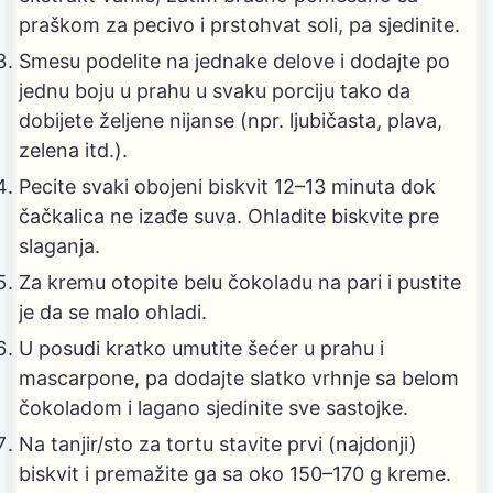
praškom za pecivo i prstohvat soli, pa sjedinite.
Smesu podelite na jednake delove i dodajte po
jednu boju u prahu u svaku porciju tako da
dobijete željene nijanse (npr. ljubičasta, plava,
zelena itd.).
Pecite svaki obojeni biskvit 12–13 minuta dok
čačkalica ne izađe suva. Ohladite biskvite pre
slaganja.
Za kremu otopite belu čokoladu na pari i pustite
je da se malo ohladi.
U posudi kratko umutite šećer u prahu i
mascarpone, pa dodajte slatko vrhnje sa belom
čokoladom i lagano sjedinite sve sastojke.
Na tanjir/sto za tortu stavite prvi (najdonji)
biskvit i premažite ga sa oko 150–170 g kreme.