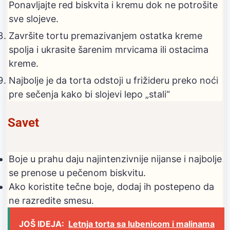
Ponavljajte red biskvita i kremu dok ne potrošite
sve slojeve.
Završite tortu premazivanjem ostatka kreme
spolja i ukrasite šarenim mrvicama ili ostacima
kreme.
Najbolje je da torta odstoji u frižideru preko noći
pre sečenja kako bi slojevi lepo „stali“
Savet
Boje u prahu daju najintenzivnije nijanse i najbolje
se prenose u pečenom biskvitu.
Ako koristite tečne boje, dodaj ih postepeno da
ne razredite smesu.
JOŠ IDEJA:
Letnja torta sa lubenicom i malinama