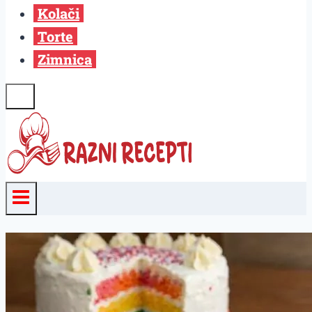
Kolači
Torte
Zimnica