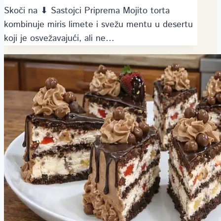
Skoči na ⬇ Sastojci Priprema Mojito torta
kombinuje miris limete i svežu mentu u desertu
koji je osvežavajući, ali ne…