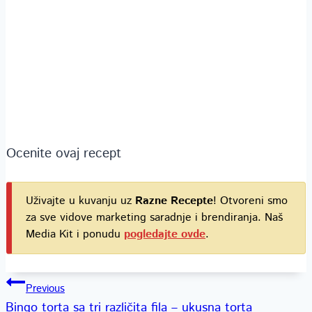
Ocenite ovaj recept
Uživajte u kuvanju uz
Razne Recepte
! Otvoreni smo
za sve vidove marketing saradnje i brendiranja. Naš
Media Kit i ponudu
pogledajte ovde
.
Kretanje
Previous
Bingo torta sa tri različita fila – ukusna torta