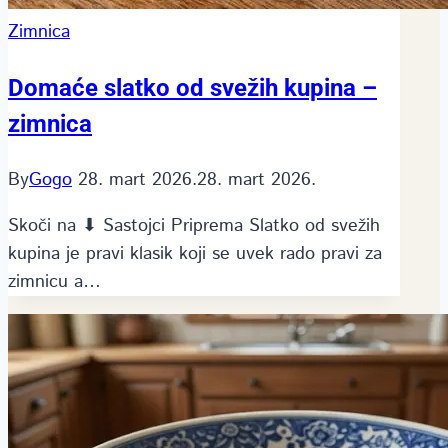
Zimnica
Domaće slatko od svežih kupina –
zimnica
By
Gogo
28. mart 2026.
28. mart 2026.
Skoči na ⬇ Sastojci Priprema Slatko od svežih
kupina je pravi klasik koji se uvek rado pravi za
zimnicu a…