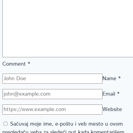
Comment
*
Name
*
Email
*
Website
Sačuvaj moje ime, e-poštu i veb mesto u ovom
pregledaču veba za sledeći put kada komentarišem.