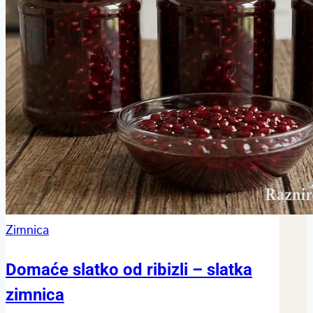
Zimnica
Domaće slatko od ribizli – slatka
zimnica