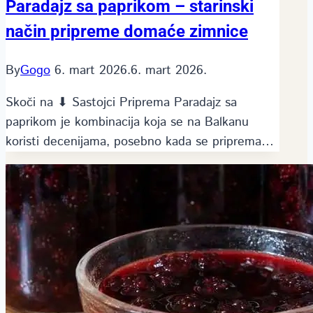
Paradajz sa paprikom – starinski
način pripreme domaće zimnice
By
Gogo
6. mart 2026.
6. mart 2026.
Skoči na ⬇ Sastojci Priprema Paradajz sa
paprikom je kombinacija koja se na Balkanu
koristi decenijama, posebno kada se priprema…