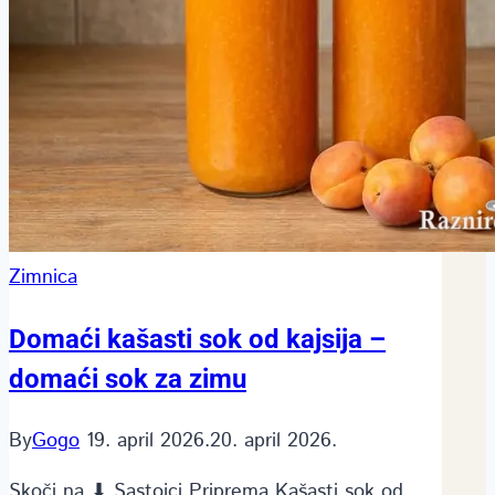
Zimnica
Domaći kašasti sok od kajsija –
domaći sok za zimu
By
Gogo
19. april 2026.
20. april 2026.
Skoči na ⬇ Sastojci Priprema Kašasti sok od