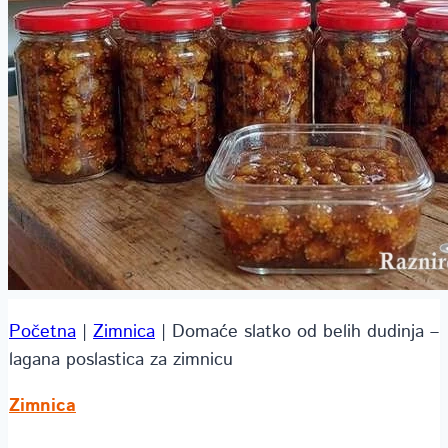
Početna
|
Zimnica
|
Domaće slatko od belih dudinja –
lagana poslastica za zimnicu
Zimnica