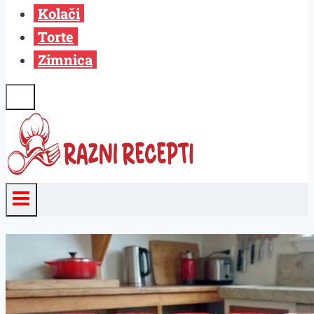
Kolači
Torte
Zimnica