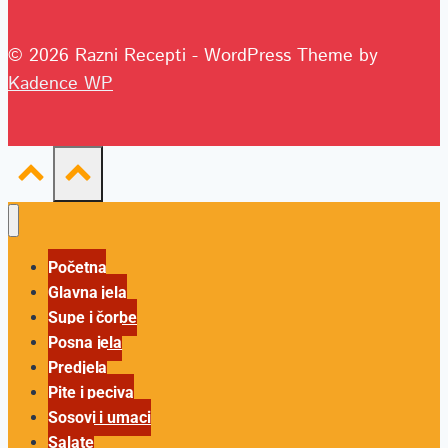
© 2026 Razni Recepti - WordPress Theme by
Kadence WP
Početna
Glavna jela
Supe i čorbe
Posna jela
Predjela
Pite i peciva
Sosovi i umaci
Salate