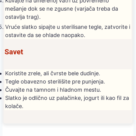
Kuvajte na umerenoj vatri uz povremeno
mešanje dok se ne zgusne (varjača treba da
ostavlja trag).
Vruće slatko sipajte u sterilisane tegle, zatvorite i
ostavite da se ohlade naopako.
Savet
Koristite zrele, ali čvrste bele dudinje.
Tegle obavezno sterilišite pre punjenja.
Čuvajte na tamnom i hladnom mestu.
Slatko je odlično uz palačinke, jogurt ili kao fil za
kolače.