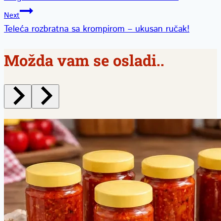
članka
Next
Teleća rozbratna sa krompirom – ukusan ručak!
Možda vam se osladi..