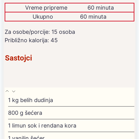
Vreme pripreme
60 minuta
Ukupno
60 minuta
Za osobe/porcije:
15
osoba
Približno kalorija:
45
Sastojci
1
kg
belih dudinja
800
g
šećera
1
limun
sok i rendana kora
1
vanilin šećer