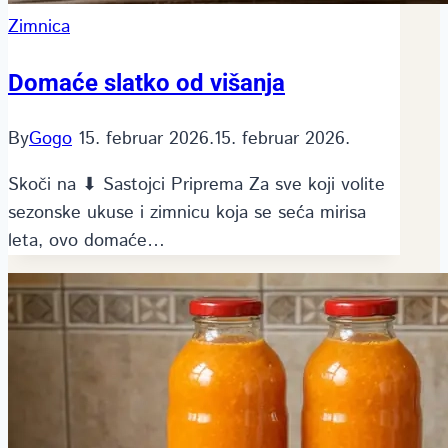
Zimnica
Domaće slatko od višanja
By
Gogo
15. februar 2026.
15. februar 2026.
Skoči na ⬇ Sastojci Priprema Za sve koji volite
sezonske ukuse i zimnicu koja se seća mirisa
leta, ovo domaće…