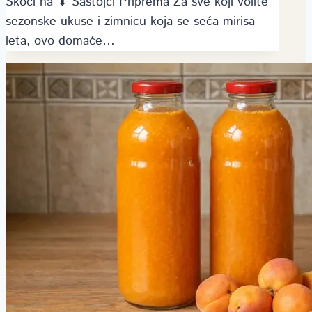
Skoči na ⬇ Sastojci Priprema Za sve koji volite
sezonske ukuse i zimnicu koja se seća mirisa
leta, ovo domaće…