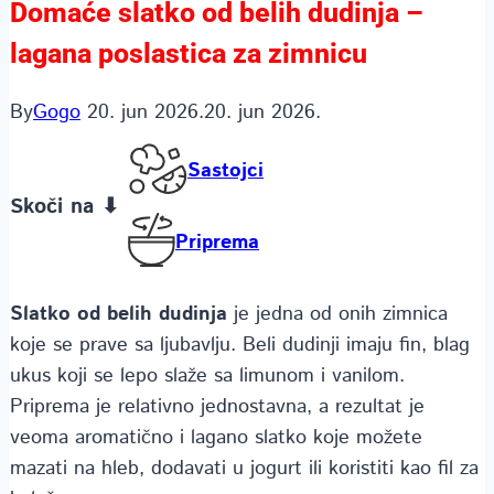
Domaće slatko od belih dudinja –
lagana poslastica za zimnicu
By
Gogo
20. jun 2026.
20. jun 2026.
Sastojci
Skoči na ⬇
Priprema
Slatko od belih dudinja
je jedna od onih zimnica
koje se prave sa ljubavlju. Beli dudinji imaju fin, blag
ukus koji se lepo slaže sa limunom i vanilom.
Priprema je relativno jednostavna, a rezultat je
veoma aromatično i lagano slatko koje možete
mazati na hleb, dodavati u jogurt ili koristiti kao fil za