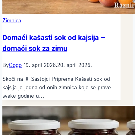
Zimnica
Domaći kašasti sok od kajsija –
domaći sok za zimu
By
Gogo
19. april 2026.
20. april 2026.
Skoči na ⬇ Sastojci Priprema Kašasti sok od
kajsija je jedna od onih zimnica koje se prave
svake godine u…