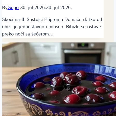
By
Gogo
30. jul 2026.
30. jul 2026.
Skoči na ⬇ Sastojci Priprema Domaće slatko od
ribizli je jednostavno i mirisno. Ribizle se ostave
preko noći sa šećerom…