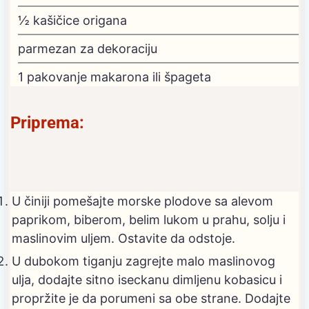
½
kašičice origana
parmezan
za dekoraciju
1
pakovanje makarona ili špageta
Priprema:
U činiji pomešajte morske plodove sa alevom
paprikom, biberom, belim lukom u prahu, solju i
maslinovim uljem. Ostavite da odstoje.
U dubokom tiganju zagrejte malo maslinovog
ulja, dodajte sitno iseckanu dimljenu kobasicu i
propržite je da porumeni sa obe strane. Dodajte