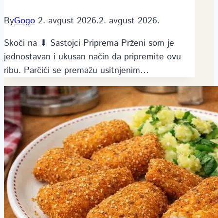
By
Gogo
2. avgust 2026.
2. avgust 2026.
Skoči na ⬇ Sastojci Priprema Prženi som je
jednostavan i ukusan način da pripremite ovu
ribu. Parčići se premažu usitnjenim…