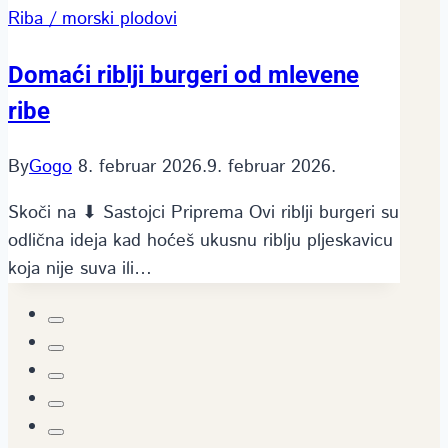
Riba / morski plodovi
Domaći riblji burgeri od mlevene
ribe
By
Gogo
8. februar 2026.
9. februar 2026.
Skoči na ⬇ Sastojci Priprema Ovi riblji burgeri su
odlična ideja kad hoćeš ukusnu riblju pljeskavicu
koja nije suva ili…