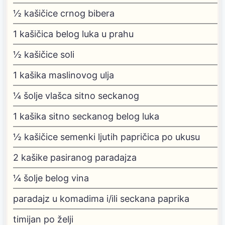
½
kašičice crnog bibera
1
kašičica belog luka u prahu
½
kašičice soli
1
kašika maslinovog ulja
¼
šolje vlašca
sitno seckanog
1
kašika sitno seckanog belog luka
½
kašičice semenki ljutih papričica
po ukusu
2
kašike pasiranog paradajza
¼
šolje belog vina
paradajz u komadima i/ili seckana paprika
timijan
po želji