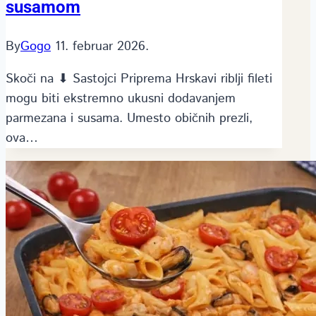
susamom
By
Gogo
11. februar 2026.
Skoči na ⬇ Sastojci Priprema Hrskavi riblji fileti
mogu biti ekstremno ukusni dodavanjem
parmezana i susama. Umesto običnih prezli,
ova…