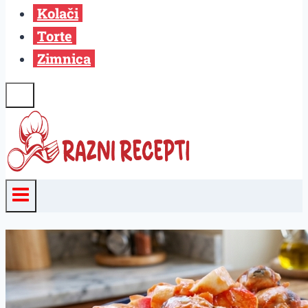
Kolači
Torte
Zimnica