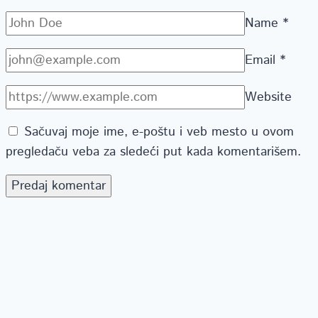
Name
*
Email
*
Website
Sačuvaj moje ime, e-poštu i veb mesto u ovom
pregledaču veba za sledeći put kada komentarišem.