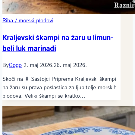
Riba / morski plodovi
Kraljevski škampi na žaru u limun-
beli luk marinadi
By
Gogo
2. maj 2026.
26. maj 2026.
Skoči na ⬇ Sastojci Priprema Kraljevski škampi
na žaru su prava poslastica za ljubitelje morskih
plodova. Veliki škampi se kratko…