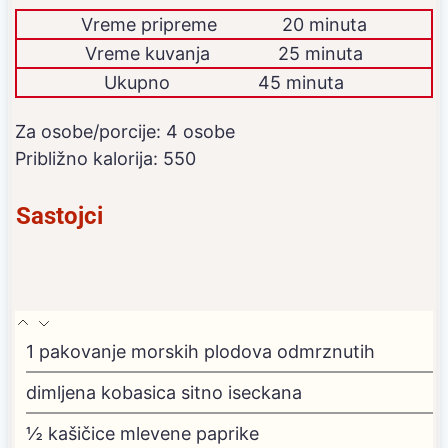
Vreme pripreme
20 minuta
Vreme kuvanja
25 minuta
Ukupno
45 minuta
Za osobe/porcije:
4
osobe
Približno kalorija:
550
Sastojci
1
pakovanje morskih plodova
odmrznutih
dimljena kobasica
sitno iseckana
½
kašičice mlevene paprike