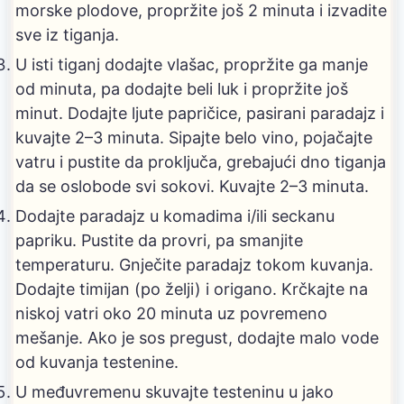
morske plodove, propržite još 2 minuta i izvadite
sve iz tiganja.
U isti tiganj dodajte vlašac, propržite ga manje
od minuta, pa dodajte beli luk i propržite još
minut. Dodajte ljute papričice, pasirani paradajz i
kuvajte 2–3 minuta. Sipajte belo vino, pojačajte
vatru i pustite da proključa, grebajući dno tiganja
da se oslobode svi sokovi. Kuvajte 2–3 minuta.
Dodajte paradajz u komadima i/ili seckanu
papriku. Pustite da provri, pa smanjite
temperaturu. Gnječite paradajz tokom kuvanja.
Dodajte timijan (po želji) i origano. Krčkajte na
niskoj vatri oko 20 minuta uz povremeno
mešanje. Ako je sos pregust, dodajte malo vode
od kuvanja testenine.
U međuvremenu skuvajte testeninu u jako