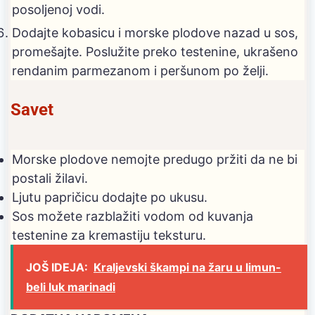
posoljenoj vodi.
Dodajte kobasicu i morske plodove nazad u sos,
promešajte. Poslužite preko testenine, ukrašeno
rendanim parmezanom i peršunom po želji.
Savet
Morske plodove nemojte predugo pržiti da ne bi
postali žilavi.
Ljutu papričicu dodajte po ukusu.
Sos možete razblažiti vodom od kuvanja
testenine za kremastiju teksturu.
JOŠ IDEJA:
Kraljevski škampi na žaru u limun-
beli luk marinadi