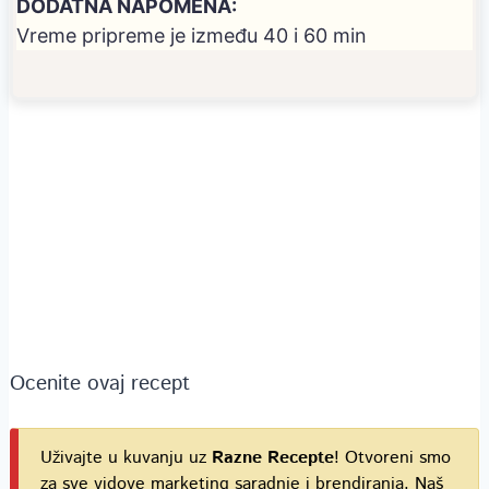
DODATNA NAPOMENA:
Vreme pripreme je između 40 i 60 min
Ocenite ovaj recept
Uživajte u kuvanju uz
Razne Recepte
! Otvoreni smo
za sve vidove marketing saradnje i brendiranja. Naš