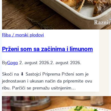
Riba / morski plodovi
Prženi som sa začinima i limunom
By
Gogo
2. avgust 2026.
2. avgust 2026.
Skoči na ⬇ Sastojci Priprema Prženi som je
jednostavan i ukusan način da pripremite ovu
ribu. Parčići se premažu usitnjenim…