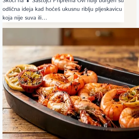
Skoči na ⬇ Sastojci Priprema Ovi riblji burgeri su
odlična ideja kad hoćeš ukusnu riblju pljeskavicu
koja nije suva ili…