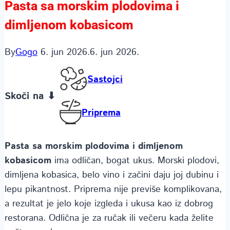
Pasta sa morskim plodovima i
dimljenom kobasicom
By
Gogo
6. jun 2026.
6. jun 2026.
Sastojci
Skoči na ⬇
Priprema
Pasta sa morskim plodovima i dimljenom
kobasicom
ima odličan, bogat ukus. Morski plodovi,
dimljena kobasica, belo vino i začini daju joj dubinu i
lepu pikantnost. Priprema nije previše komplikovana,
a rezultat je jelo koje izgleda i ukusa kao iz dobrog
restorana. Odlična je za ručak ili večeru kada želite