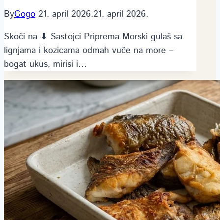
By
Gogo
21. april 2026.
21. april 2026.
Skoči na ⬇ Sastojci Priprema Morski gulaš sa
lignjama i kozicama odmah vuče na more –
bogat ukus, mirisi i…