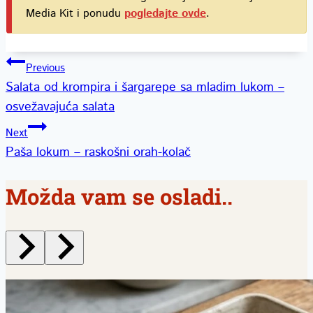
Media Kit i ponudu
pogledajte ovde
.
Kretanje
Previous
Salata od krompira i šargarepe sa mladim lukom –
članka
osvežavajuća salata
Next
Paša lokum – raskošni orah-kolač
Možda vam se osladi..