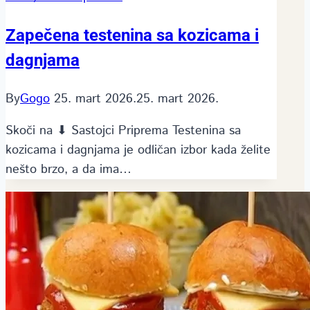
Zapečena testenina sa kozicama i
dagnjama
By
Gogo
25. mart 2026.
25. mart 2026.
Skoči na ⬇ Sastojci Priprema Testenina sa
kozicama i dagnjama je odličan izbor kada želite
nešto brzo, a da ima…