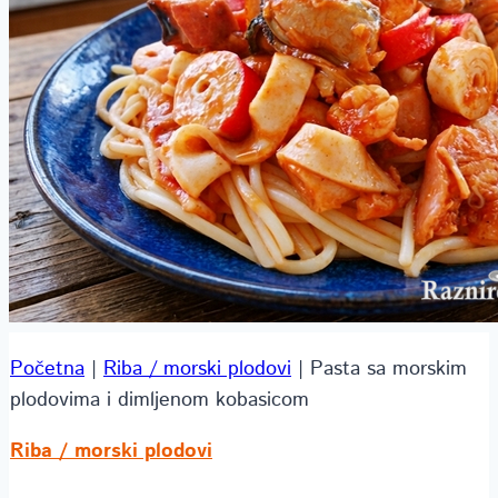
Početna
|
Riba / morski plodovi
|
Pasta sa morskim
plodovima i dimljenom kobasicom
Riba / morski plodovi